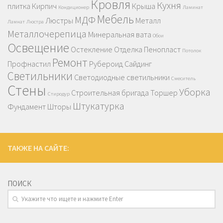
Кровля
Кухня
плитка
Кирпич
Крыша
Кондиционер
Ламинат
Мебель
МДФ
Люстры
Металл
Ламнат
Люстра
Металлочерепица
Минеральная вата
Обои
Освещение
Остекление
Отделка
Пенопласт
Потолок
Ремонт
Профнастил
Рубероид
Сайдинг
Светильники
Светодиодные светильники
Смеситель
Стены
Уборка
Строительная бригада
Торшер
Стиродур
Штукатурка
Фундамент
Шторы
ТАКЖЕ НА САЙТЕ:
ПОИСК