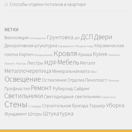
Способы отделки потолков в квартире
МЕТКИ
ДСП
Двери
Грунтовка
Вентиляция
Гипсокартон
ДВП
Декоративная штукатурка
Керамическая
Евроремонт
Жидкие гозди
Кровля
Кухня
плитка
Кирпич
Крыша
Кондиционер
Ламинат
Мебель
МДФ
Люстры
Металл
Ламнат
Люстра
Металлочерепица
Минеральная вата
Обои
Освещение
Остекление
Отделка
Пенопласт
Потолок
Ремонт
Профнастил
Рубероид
Сайдинг
Светильники
Светодиодные светильники
Смеситель
Стены
Уборка
Строительная бригада
Торшер
Стиродур
Штукатурка
Фундамент
Шторы